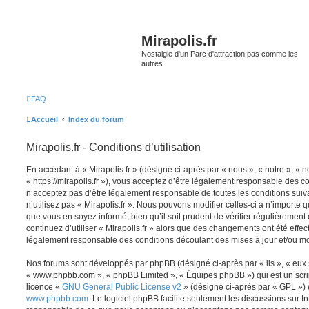
Mirapolis.fr
Nostalgie d'un Parc d'attraction pas comme les
autres
FAQ
Accueil
Index du forum
Mirapolis.fr - Conditions d’utilisation
En accédant à « Mirapolis.fr » (désigné ci-après par « nous », « notre », « no
« https://mirapolis.fr »), vous acceptez d’être légalement responsable des c
n’acceptez pas d’être légalement responsable de toutes les conditions suiv
n’utilisez pas « Mirapolis.fr ». Nous pouvons modifier celles-ci à n’importe
que vous en soyez informé, bien qu’il soit prudent de vérifier régulièrement
continuez d’utiliser « Mirapolis.fr » alors que des changements ont été effe
légalement responsable des conditions découlant des mises à jour et/ou mo
Nos forums sont développés par phpBB (désigné ci-après par « ils », « eux »,
« www.phpbb.com », « phpBB Limited », « Équipes phpBB ») qui est un script
licence «
GNU General Public License v2
» (désigné ci-après par « GPL ») 
www.phpbb.com
. Le logiciel phpBB facilite seulement les discussions sur I