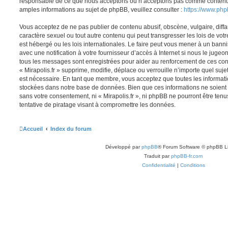
responsable de ce que nous acceptons ou n’acceptons pas comme contenu 
amples informations au sujet de phpBB, veuillez consulter :
https://www.ph
Vous acceptez de ne pas publier de contenu abusif, obscène, vulgaire, diff
caractère sexuel ou tout autre contenu qui peut transgresser les lois de votr
est hébergé ou les lois internationales. Le faire peut vous mener à un ban
avec une notification à votre fournisseur d’accès à Internet si nous le juge
tous les messages sont enregistrées pour aider au renforcement de ces con
« Mirapolis.fr » supprime, modifie, déplace ou verrouille n’importe quel suj
est nécessaire. En tant que membre, vous acceptez que toutes les informati
stockées dans notre base de données. Bien que ces informations ne soient p
sans votre consentement, ni « Mirapolis.fr », ni phpBB ne pourront être t
tentative de piratage visant à compromettre les données.
Accueil
Index du forum
Développé par
phpBB
® Forum Software © phpBB L
Traduit par
phpBB-fr.com
Confidentialité
|
Conditions