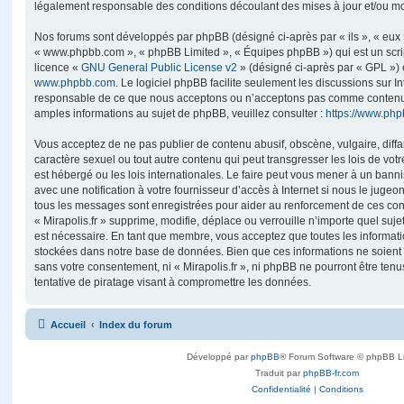
légalement responsable des conditions découlant des mises à jour et/ou mo
Nos forums sont développés par phpBB (désigné ci-après par « ils », « eux »,
« www.phpbb.com », « phpBB Limited », « Équipes phpBB ») qui est un script
licence «
GNU General Public License v2
» (désigné ci-après par « GPL ») 
www.phpbb.com
. Le logiciel phpBB facilite seulement les discussions sur I
responsable de ce que nous acceptons ou n’acceptons pas comme contenu 
amples informations au sujet de phpBB, veuillez consulter :
https://www.ph
Vous acceptez de ne pas publier de contenu abusif, obscène, vulgaire, diff
caractère sexuel ou tout autre contenu qui peut transgresser les lois de votr
est hébergé ou les lois internationales. Le faire peut vous mener à un ban
avec une notification à votre fournisseur d’accès à Internet si nous le juge
tous les messages sont enregistrées pour aider au renforcement de ces con
« Mirapolis.fr » supprime, modifie, déplace ou verrouille n’importe quel suj
est nécessaire. En tant que membre, vous acceptez que toutes les informati
stockées dans notre base de données. Bien que ces informations ne soient p
sans votre consentement, ni « Mirapolis.fr », ni phpBB ne pourront être t
tentative de piratage visant à compromettre les données.
Accueil
Index du forum
Développé par
phpBB
® Forum Software © phpBB L
Traduit par
phpBB-fr.com
Confidentialité
|
Conditions