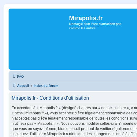
Mirapolis.fr
Nostalgie d'un Parc d'attraction pas
comme les autres
FAQ
Accueil
Index du forum
Mirapolis.fr - Conditions d’utilisation
En accédant à « Mirapolis.fr » (désigné ci-après par « nous », « notre », « no
« https://mirapolis.fr »), vous acceptez d’être légalement responsable des c
n’acceptez pas d’être légalement responsable de toutes les conditions suiv
n’utilisez pas « Mirapolis.fr ». Nous pouvons modifier celles-ci à n’importe
que vous en soyez informé, bien qu’il soit prudent de vérifier régulièrement
continuez d’utiliser « Mirapolis.fr » alors que des changements ont été effe