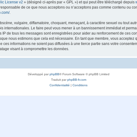
ic License v2
» (désigné ci-après par « GPL ») et qui peut être téléchargé depuis
as responsable de ce que nous acceptons ou n’acceptons pas comme contenu ou con
b.com/
.
scène, vulgaire, diffamatoire, choquant, menaçant, à caractère sexuel ou tout autre
lois internationales. Le faire peut vous mener à un bannissement immédiat et perman
es IP de tous les messages sont enregistrées pour aider au renforcement de ces con
lorsque nous estimons que cela est nécessaire. En tant que membre, vous acceptez q
ces informations ne soient pas diffusées à une tierce partie sans votre consentemen
atage visant à compromettre les données.
Développé par
phpBB
® Forum Software © phpBB Limited
Traduit par
phpBB-fr.com
Confidentialité
|
Conditions