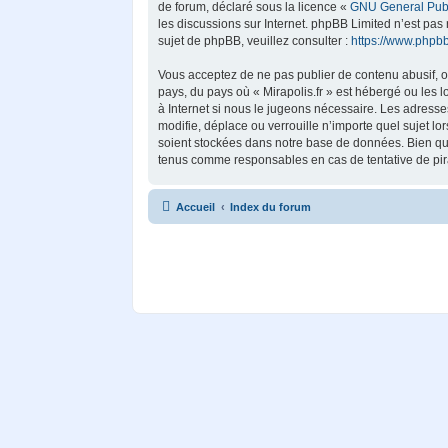
de forum, déclaré sous la licence «
GNU General Publ
les discussions sur Internet. phpBB Limited n’est p
sujet de phpBB, veuillez consulter :
https://www.phpb
Vous acceptez de ne pas publier de contenu abusif, ob
pays, du pays où « Mirapolis.fr » est hébergé ou les 
à Internet si nous le jugeons nécessaire. Les adress
modifie, déplace ou verrouille n’importe quel sujet 
soient stockées dans notre base de données. Bien que 
tenus comme responsables en cas de tentative de pir
Accueil
Index du forum