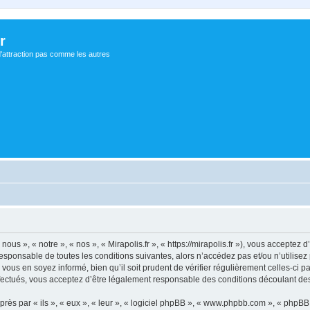
r
d'attraction pas comme les autres
nous », « notre », « nos », « Mirapolis.fr », « https://mirapolis.fr »), vous accepte
sponsable de toutes les conditions suivantes, alors n’accédez pas et/ou n’utilisez 
ous en soyez informé, bien qu’il soit prudent de vérifier régulièrement celles-ci p
fectués, vous acceptez d’être légalement responsable des conditions découlant des 
s par « ils », « eux », « leur », « logiciel phpBB », « www.phpbb.com », « phpBB L