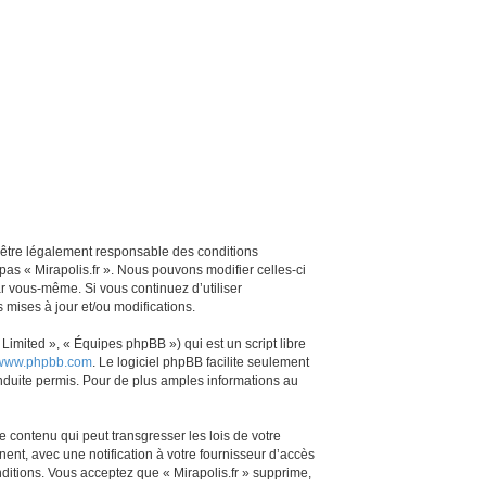
z d’être légalement responsable des conditions
pas « Mirapolis.fr ». Nous pouvons modifier celles-ci
ar vous-même. Si vous continuez d’utiliser
mises à jour et/ou modifications.
imited », « Équipes phpBB ») qui est un script libre
www.phpbb.com
. Le logiciel phpBB facilite seulement
duite permis. Pour de plus amples informations au
 contenu qui peut transgresser les lois de votre
ent, avec une notification à votre fournisseur d’accès
ditions. Vous acceptez que « Mirapolis.fr » supprime,