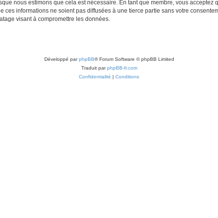
lorsque nous estimons que cela est nécessaire. En tant que membre, vous acceptez q
ces informations ne soient pas diffusées à une tierce partie sans votre consentemen
atage visant à compromettre les données.
Développé par
phpBB
® Forum Software © phpBB Limited
Traduit par
phpBB-fr.com
Confidentialité
|
Conditions