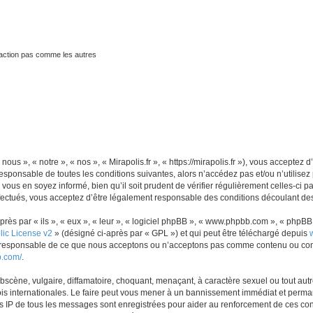
traction pas comme les autres
nous », « notre », « nos », « Mirapolis.fr », « https://mirapolis.fr »), vous accepte
sponsable de toutes les conditions suivantes, alors n’accédez pas et/ou n’utilisez 
ous en soyez informé, bien qu’il soit prudent de vérifier régulièrement celles-ci p
fectués, vous acceptez d’être légalement responsable des conditions découlant des 
s par « ils », « eux », « leur », « logiciel phpBB », « www.phpbb.com », « phpBB L
ic License v2
» (désigné ci-après par « GPL ») et qui peut être téléchargé depuis
as responsable de ce que nous acceptons ou n’acceptons pas comme contenu ou con
b.com/
.
scène, vulgaire, diffamatoire, choquant, menaçant, à caractère sexuel ou tout autre
lois internationales. Le faire peut vous mener à un bannissement immédiat et perman
es IP de tous les messages sont enregistrées pour aider au renforcement de ces con