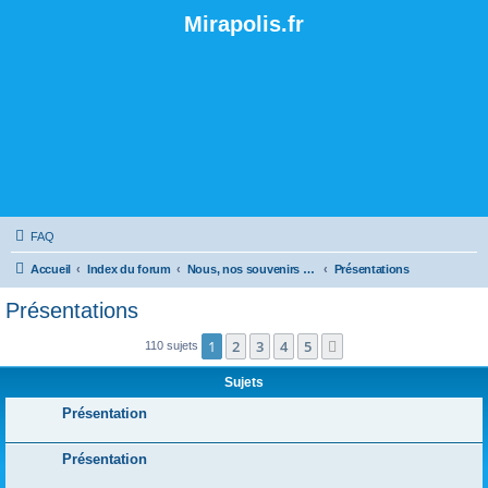
Mirapolis.fr
FAQ
Accueil
Index du forum
Nous, nos souvenirs et nos histoires dans le parc
Présentations
Présentations
1
2
3
4
5
Suivante
110 sujets
Sujets
Présentation
Présentation