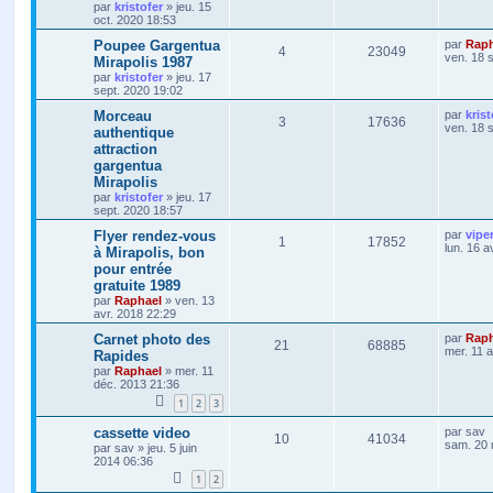
par
kristofer
»
jeu. 15
oct. 2020 18:53
Poupee Gargentua
par
Raph
4
23049
ven. 18 
Mirapolis 1987
par
kristofer
»
jeu. 17
sept. 2020 19:02
Morceau
par
krist
3
17636
ven. 18 
authentique
attraction
gargentua
Mirapolis
par
kristofer
»
jeu. 17
sept. 2020 18:57
Flyer rendez-vous
par
vipe
1
17852
lun. 16 a
à Mirapolis, bon
pour entrée
gratuite 1989
par
Raphael
»
ven. 13
avr. 2018 22:29
Carnet photo des
par
Raph
21
68885
mer. 11 
Rapides
par
Raphael
»
mer. 11
déc. 2013 21:36
1
2
3
cassette video
par
sav
10
41034
sam. 20 
par
sav
»
jeu. 5 juin
2014 06:36
1
2