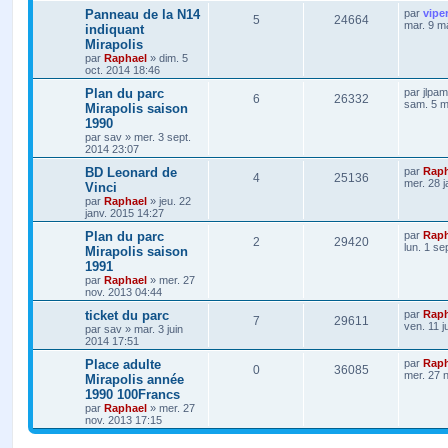
Panneau de la N14
par
vipe
5
24664
mar. 9 m
indiquant
Mirapolis
par
Raphael
»
dim. 5
oct. 2014 18:46
Plan du parc
par
jlpam
6
26332
sam. 5 m
Mirapolis saison
1990
par
sav
»
mer. 3 sept.
2014 23:07
BD Leonard de
par
Raph
4
25136
mer. 28 
Vinci
par
Raphael
»
jeu. 22
janv. 2015 14:27
Plan du parc
par
Raph
2
29420
lun. 1 se
Mirapolis saison
1991
par
Raphael
»
mer. 27
nov. 2013 04:44
ticket du parc
par
Raph
7
29611
ven. 11 j
par
sav
»
mar. 3 juin
2014 17:51
Place adulte
par
Raph
0
36085
mer. 27 
Mirapolis année
1990 100Francs
par
Raphael
»
mer. 27
nov. 2013 17:15