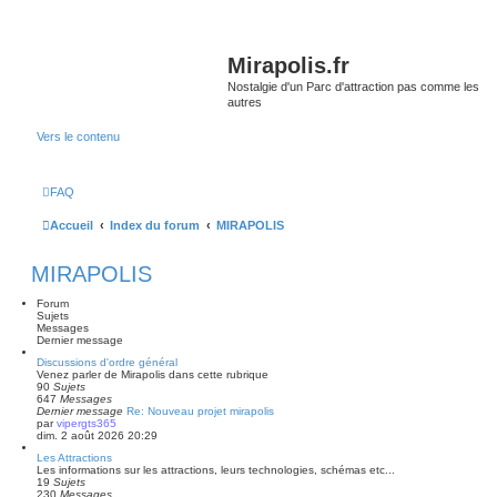
Mirapolis.fr
Nostalgie d'un Parc d'attraction pas comme les
autres
Vers le contenu
FAQ
Accueil
Index du forum
MIRAPOLIS
MIRAPOLIS
Forum
Sujets
Messages
Dernier message
Discussions d'ordre général
Venez parler de Mirapolis dans cette rubrique
90
Sujets
647
Messages
Dernier message
Re: Nouveau projet mirapolis
par
vipergts365
dim. 2 août 2026 20:29
Les Attractions
Les informations sur les attractions, leurs technologies, schémas etc...
19
Sujets
230
Messages