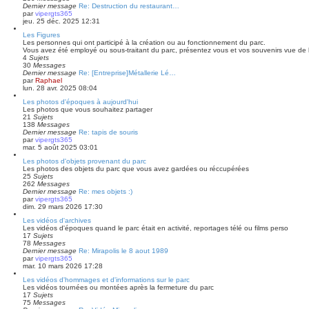
Dernier message
Re: Destruction du restaurant…
par
vipergts365
jeu. 25 déc. 2025 12:31
Les Figures
Les personnes qui ont participé à la création ou au fonctionnement du parc.
Vous avez été employé ou sous-traitant du parc, présentez vous et vos souvenirs vue de l’
4
Sujets
30
Messages
Dernier message
Re: [Entreprise]Métallerie Lé…
par
Raphael
lun. 28 avr. 2025 08:04
Les photos d'époques à aujourd'hui
Les photos que vous souhaitez partager
21
Sujets
138
Messages
Dernier message
Re: tapis de souris
par
vipergts365
mar. 5 août 2025 03:01
Les photos d'objets provenant du parc
Les photos des objets du parc que vous avez gardées ou réccupérées
25
Sujets
262
Messages
Dernier message
Re: mes objets :)
par
vipergts365
dim. 29 mars 2026 17:30
Les vidéos d'archives
Les vidéos d'époques quand le parc était en activité, reportages télé ou films perso
17
Sujets
78
Messages
Dernier message
Re: Mirapolis le 8 aout 1989
par
vipergts365
mar. 10 mars 2026 17:28
Les vidéos d'hommages et d'informations sur le parc
Les vidéos tournées ou montées après la fermeture du parc
17
Sujets
75
Messages