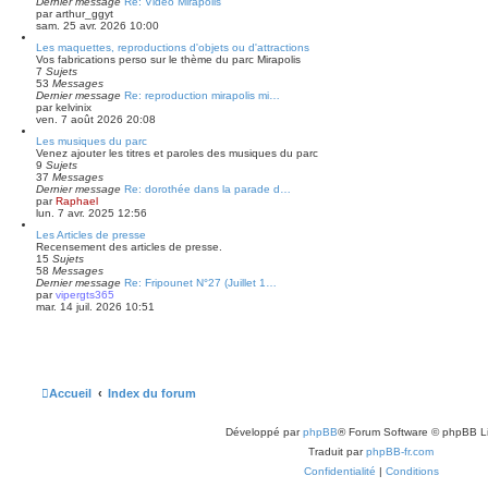
Dernier message
Re: Vidéo Mirapolis
par
arthur_ggyt
sam. 25 avr. 2026 10:00
Les maquettes, reproductions d'objets ou d'attractions
Vos fabrications perso sur le thème du parc Mirapolis
7
Sujets
53
Messages
Dernier message
Re: reproduction mirapolis mi…
par
kelvinix
ven. 7 août 2026 20:08
Les musiques du parc
Venez ajouter les titres et paroles des musiques du parc
9
Sujets
37
Messages
Dernier message
Re: dorothée dans la parade d…
par
Raphael
lun. 7 avr. 2025 12:56
Les Articles de presse
Recensement des articles de presse.
15
Sujets
58
Messages
Dernier message
Re: Fripounet N°27 (Juillet 1…
par
vipergts365
mar. 14 juil. 2026 10:51
Accueil
Index du forum
Développé par
phpBB
® Forum Software © phpBB L
Traduit par
phpBB-fr.com
Confidentialité
|
Conditions