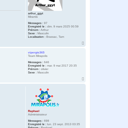
arthur_ggyt
Miramis
Messages :
97
Enregistré le :
dim. 9 mars 2025 00:59
Prénom :
Arthur
Sexe :
Masculin
Localisation :
Brassac, Tarn
H
a
u
vipergts365
t
Team Mirapolis
Messages :
646
Enregistré le :
mar. 9 mai 2017 20:35
Prénom :
olivier
Sexe :
Masculin
H
a
u
t
Raphael
Administrateur
Messages :
698
Enregistré le :
lun. 23 sept. 2013 03:35
Prénom :
Raphael