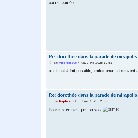
g
bonne journée
e
Part
Re: dorothée dans la parade de mirapolis
M
par
vipergts365
»
lun. 7 avr. 2025 12:51
e
s
c'est tout à fait possible, carlos chantait souvent 
s
a
g
e
Re: dorothée dans la parade de mirapolis
M
par
Raphael
»
lun. 7 avr. 2025 12:56
e
s
Pour moi ce n'est pas sa voix
s
a
g
e