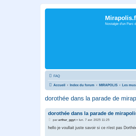
Mirapolis.f
Nostalgie d'un Parc 
FAQ
Accueil
Index du forum
MIRAPOLIS
Les mus
dorothée dans la parade de mirap
dorothée dans la parade de mirapoli
M
par
arthur_ggyt
»
lun. 7 avr. 2025 11:25
e
s
hello je voullait juste savoir si ce n'est pas Dort
s
a