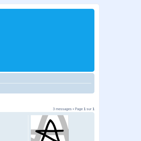
3 messages • Page
1
sur
1