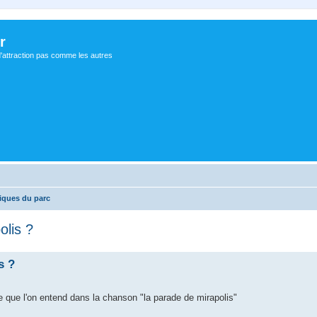
r
d'attraction pas comme les autres
iques du parc
olis ?
s ?
hée que l'on entend dans la chanson "la parade de mirapolis"