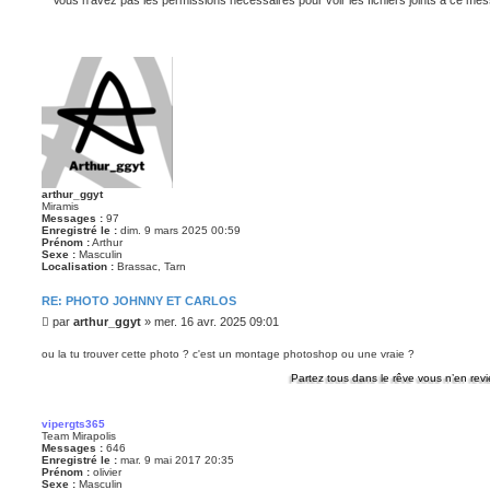
Vous n’avez pas les permissions nécessaires pour voir les fichiers joints à ce me
arthur_ggyt
Miramis
Messages :
97
Enregistré le :
dim. 9 mars 2025 00:59
Prénom :
Arthur
Sexe :
Masculin
Localisation :
Brassac, Tarn
RE: PHOTO JOHNNY ET CARLOS
M
par
arthur_ggyt
»
mer. 16 avr. 2025 09:01
e
s
ou la tu trouver cette photo ? c'est un montage photoshop ou une vraie ?
s
Partez tous dans le rêve vous n’en reviend
a
g
e
vipergts365
Team Mirapolis
Messages :
646
Enregistré le :
mar. 9 mai 2017 20:35
Prénom :
olivier
Sexe :
Masculin