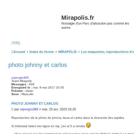
Mirapolis.fr
Nostalgie d'un Parc d'attraction pas comme les
autres
FAQ
Accueil
Index du forum
MIRAPOLIS
Les maquettes, reproductions d'o
photo johnny et carlos
vipergts365
Team Mirapolis
Messages :
646
Enregistré le :
mar. 9 mai 2017 20:35
Prénom :
olivier
Sexe :
Masculin
PHOTO JOHNNY ET CARLOS
M
par
vipergts365
»
mar. 25 avr. 2023 16:25
e
s
Reproduction de la photo de johnny, laura et carlos dans la descente des rapides
s
a
Si intéressé faites moi signe en mp, j'en ai 5 a vendre
g
e