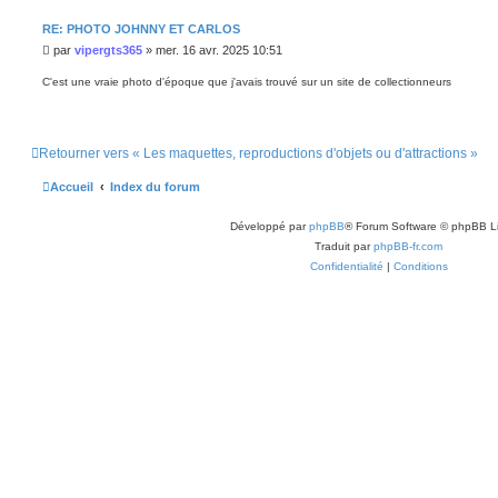
RE: PHOTO JOHNNY ET CARLOS
M
par
vipergts365
»
mer. 16 avr. 2025 10:51
e
s
C'est une vraie photo d'époque que j'avais trouvé sur un site de collectionneurs
s
a
g
e
Retourner vers « Les maquettes, reproductions d'objets ou d'attractions »
Accueil
Index du forum
Développé par
phpBB
® Forum Software © phpBB L
Traduit par
phpBB-fr.com
Confidentialité
|
Conditions