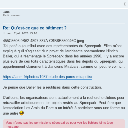
g
e
JoRo
Petit nouveau
Re: Qu'est-ce que ce bâtiment ?
M
ven. 7 juil. 2023 13:16
e
s
455C5606-9B62-4897-837A-CBB8E850946C.jpeg
s
J'ai parlé aujourd'hui avec des représentantes du Spreepark. Elles m'ont
a
g
expliqué qu'il s'agissait d'un projet de l'architecte postmoderne Hinrich
e
Baller, qui a réaménagé le Spreepark dans les années 1990. Il y a encore
plusieurs de ces toits caractéristiques dans les dépôts du Spreepark, qui
appartiennent clairement à d'anciens Mirabars, comme on peut le voir ici :
https://lanm.fr/photos/1987-etude-des-parcs-mirapolis/
Je pense que Baller les a réutilisés dans cette construction.
D'ailleurs, les organisateurs sont actuellement à la recherche d'idées pour
retravailler artistiquement les objets restés au Spreepark. Peut-être que
l'association Les Amis du Parc a un intérêt à participer sous une forme ou
une autre
Vous n’avez pas les permissions nécessaires pour voir les fichiers joints à ce
message.