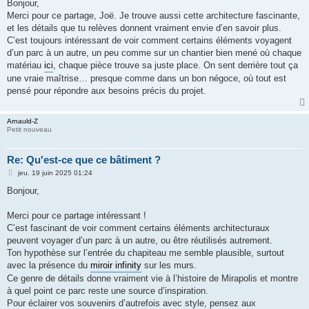
s
Bonjour,
s
Merci pour ce partage, Joë. Je trouve aussi cette architecture fascinante,
a
g
et les détails que tu relèves donnent vraiment envie d’en savoir plus.
e
C’est toujours intéressant de voir comment certains éléments voyagent
d’un parc à un autre, un peu comme sur un chantier bien mené où chaque
matériau
ici
, chaque pièce trouve sa juste place. On sent derrière tout ça
une vraie maîtrise… presque comme dans un bon négoce, où tout est
pensé pour répondre aux besoins précis du projet.
Arnauld-Z
Petit nouveau
Re: Qu'est-ce que ce bâtiment ?
M
jeu. 19 juin 2025 01:24
e
s
Bonjour,
s
a
g
Merci pour ce partage intéressant !
e
C’est fascinant de voir comment certains éléments architecturaux
peuvent voyager d’un parc à un autre, ou être réutilisés autrement.
Ton hypothèse sur l’entrée du chapiteau me semble plausible, surtout
avec la présence du
miroir infinity
sur les murs.
Ce genre de détails donne vraiment vie à l’histoire de Mirapolis et montre
à quel point ce parc reste une source d’inspiration.
Pour éclairer vos souvenirs d’autrefois avec style, pensez aux