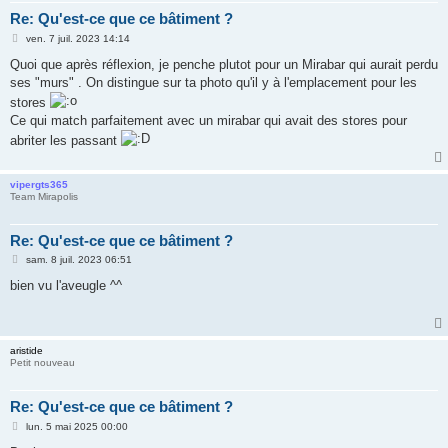
Re: Qu'est-ce que ce bâtiment ?
M
ven. 7 juil. 2023 14:14
e
s
Quoi que après réflexion, je penche plutot pour un Mirabar qui aurait perdu
s
ses "murs" . On distingue sur ta photo qu'il y à l'emplacement pour les
a
g
stores
e
Ce qui match parfaitement avec un mirabar qui avait des stores pour
abriter les passant
vipergts365
Team Mirapolis
Re: Qu'est-ce que ce bâtiment ?
M
sam. 8 juil. 2023 06:51
e
s
bien vu l'aveugle ^^
s
a
g
e
aristide
Petit nouveau
Re: Qu'est-ce que ce bâtiment ?
M
lun. 5 mai 2025 00:00
e