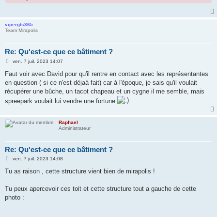
vipergts365
Team Mirapolis
Re: Qu'est-ce que ce bâtiment ?
M
ven. 7 juil. 2023 14:07
e
s
Faut voir avec David pour qu'il rentre en contact avec les représentantes
s
en question ( si ce n'est déjaà fait) car à l'époque, je sais qu'il voulait
a
g
récupérer une bûche, un tacot chapeau et un cygne il me semble, mais
e
spreepark voulait lui vendre une fortune
Raphael
Administrateur
Re: Qu'est-ce que ce bâtiment ?
M
ven. 7 juil. 2023 14:08
e
s
Tu as raison , cette structure vient bien de mirapolis !
s
a
g
Tu peux apercevoir ces toit et cette structure tout a gauche de cette
e
photo :