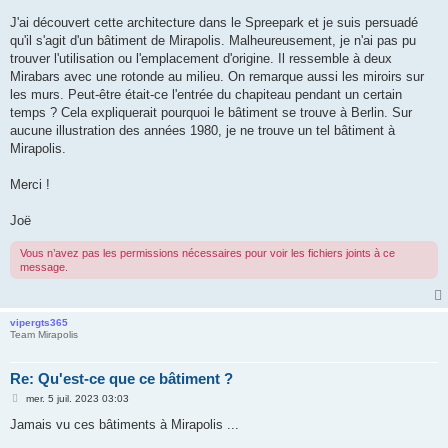
a
g
J'ai découvert cette architecture dans le Spreepark et je suis persuadé
e
qu'il s'agit d'un bâtiment de Mirapolis. Malheureusement, je n'ai pas pu
trouver l'utilisation ou l'emplacement d'origine. Il ressemble à deux
Mirabars avec une rotonde au milieu. On remarque aussi les miroirs sur
les murs. Peut-être était-ce l'entrée du chapiteau pendant un certain
temps ? Cela expliquerait pourquoi le bâtiment se trouve à Berlin. Sur
aucune illustration des années 1980, je ne trouve un tel bâtiment à
Mirapolis.
Merci !
Joë
Vous n’avez pas les permissions nécessaires pour voir les fichiers joints à ce
message.
vipergts365
Team Mirapolis
Re: Qu'est-ce que ce bâtiment ?
M
mer. 5 juil. 2023 03:03
e
s
Jamais vu ces bâtiments à Mirapolis ...
s
a