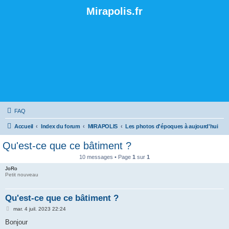
Mirapolis.fr
FAQ
Accueil
Index du forum
MIRAPOLIS
Les photos d'époques à aujourd'hui
Qu'est-ce que ce bâtiment ?
10 messages • Page
1
sur
1
JoRo
Petit nouveau
Qu'est-ce que ce bâtiment ?
M
mar. 4 juil. 2023 22:24
e
s
Bonjour
s