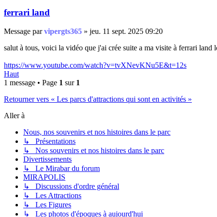
ferrari land
Message
par
vipergts365
»
jeu. 11 sept. 2025 09:20
salut à tous, voici la vidéo que j'ai crée suite a ma visite à ferrari lan
https://www.youtube.com/watch?v=tvXNevKNu5E&t=12s
Haut
1 message • Page
1
sur
1
Retourner vers « Les parcs d'attractions qui sont en activités »
Aller à
Nous, nos souvenirs et nos histoires dans le parc
↳ Présentations
↳ Nos souvenirs et nos histoires dans le parc
Divertissements
↳ Le Mirabar du forum
MIRAPOLIS
↳ Discussions d'ordre général
↳ Les Attractions
↳ Les Figures
↳ Les photos d'époques à aujourd'hui