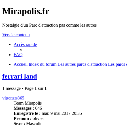
Mirapolis.fr
Nostalgie d'un Parc d'attraction pas comme les autres
Vers le contenu
Accès rapide
FAQ
Accueil
Index du forum
Les autres parcs d'attraction
Les parcs d
ferrari land
1 message • Page
1
sur
1
vipergts365
Team Mirapolis
Messages :
646
Enregistré le :
mar. 9 mai 2017 20:35
Prénom :
olivier
Sexe :
Masculin