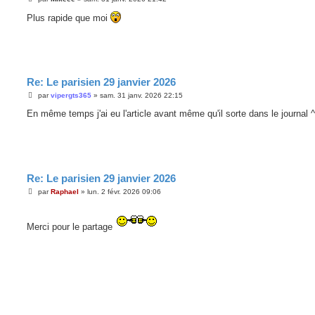
e
s
Plus rapide que moi
s
a
g
e
Re: Le parisien 29 janvier 2026
M
par
vipergts365
»
sam. 31 janv. 2026 22:15
e
s
En même temps j'ai eu l'article avant même qu'il sorte dans le journal 
s
a
g
e
Re: Le parisien 29 janvier 2026
M
par
Raphael
»
lun. 2 févr. 2026 09:06
e
s
s
a
Merci pour le partage
g
e