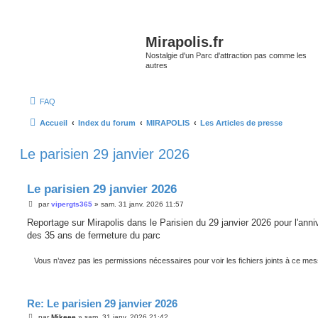
Mirapolis.fr
Nostalgie d'un Parc d'attraction pas comme les
autres
FAQ
Accueil
Index du forum
MIRAPOLIS
Les Articles de presse
Le parisien 29 janvier 2026
Le parisien 29 janvier 2026
M
par
vipergts365
»
sam. 31 janv. 2026 11:57
e
s
Reportage sur Mirapolis dans le Parisien du 29 janvier 2026 pour l'anni
s
des 35 ans de fermeture du parc
a
g
e
Vous n’avez pas les permissions nécessaires pour voir les fichiers joints à ce me
Re: Le parisien 29 janvier 2026
M
par
Mikeee
»
sam. 31 janv. 2026 21:42