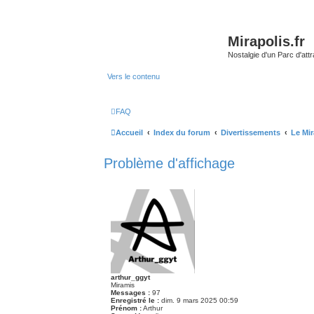
Mirapolis.fr
Nostalgie d'un Parc d'at
Vers le contenu
FAQ
Accueil
Index du forum
Divertissements
Le Mi
Problème d'affichage
arthur_ggyt
Miramis
Messages :
97
Enregistré le :
dim. 9 mars 2025 00:59
Prénom :
Arthur