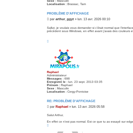
Sexe :
Masculin
Localisation :
Brassac, Tarn
PROBLÈME D'AFFICHAGE
M
par
arthur_ggyt
»
lun. 13 avr. 2026 00:10
e
s
Sallut, je voulais vous demander si c'était normal que l'interf
précédent sous Windows, en effet avant j'avais des couleurs et 
s
a
g
H
e
a
u
t
Raphael
Administrateur
Messages :
698
Enregistré le :
lun. 23 sept. 2013 03:35
Prénom :
Raphael
Sexe :
Masculin
Localisation :
Cergy-Pontoise
RE: PROBLÈME D'AFFICHAGE
M
par
Raphael
»
lun. 13 avr. 2026 05:58
e
s
Salut Arthur,
s
En effet ce n'est pas normal. Est ce que tu as essayé sur ed
a
H
g
a
e
u