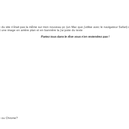
ace du site n'était pas la même sur mon nouveau pc (un Mac que j'utilise avec le navigateur Safar
une image en arrière plan et en bannière la j'ai juste du texte
Partez tous dans le rêve vous n’en reviendrez pas !
ge ou Chrome?