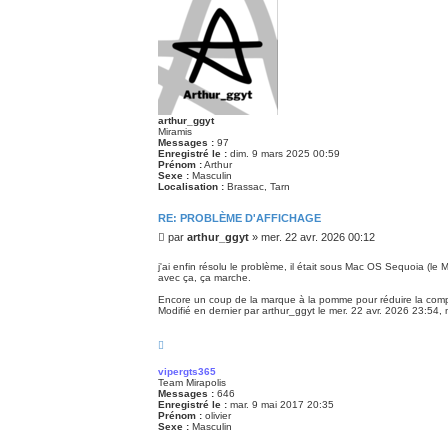
t
arthur_ggyt
Miramis
Messages :
97
Enregistré le :
dim. 9 mars 2025 00:59
Prénom :
Arthur
Sexe :
Masculin
Localisation :
Brassac, Tarn
RE: PROBLÈME D'AFFICHAGE
M
par
arthur_ggyt
»
mer. 22 avr. 2026 00:12
e
s
j'ai enfin résolu le problème, il était sous Mac OS Sequoia (l
avec ça, ça marche.
s
a
Encore un coup de la marque à la pomme pour réduire la compat
g
Modifié en dernier par
arthur_ggyt
le mer. 22 avr. 2026 23:54, m
e
H
a
u
vipergts365
t
Team Mirapolis
Messages :
646
Enregistré le :
mar. 9 mai 2017 20:35
Prénom :
olivier
Sexe :
Masculin