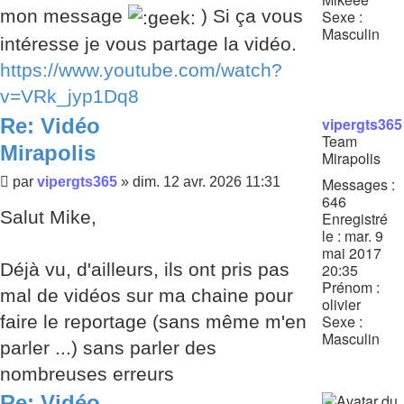
mon message
) Si ça vous
Sexe :
Masculin
intéresse je vous partage la vidéo.
https://www.youtube.com/watch?
v=VRk_jyp1Dq8
Re: Vidéo
vipergts365
Team
Mirapolis
Mirapolis
Message
Messages :
par
vipergts365
»
dim. 12 avr. 2026 11:31
646
Salut Mike,
Enregistré
le :
mar. 9
mai 2017
Déjà vu, d'ailleurs, ils ont pris pas
20:35
Prénom :
mal de vidéos sur ma chaine pour
olivier
faire le reportage (sans même m'en
Sexe :
Masculin
parler ...) sans parler des
nombreuses erreurs
Re: Vidéo