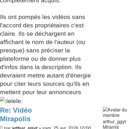
complètement acquis.
Ils ont pompés les vidéos sans
l'accord des propriétaires c'est
claire. Ils se déchargent en
affichant le nom de l'auteur (ou
presque) sans préciser la
plateforme ou de donner plus
d'infos dans la description. Ils
devraient mettre autant d'énergie
pour citer leurs sources qu'ils en
mettent pour leur annonceurs
Re: Vidéo
Mirapolis
arthur_ggyt
Miramis
Message
par
arthur_ggyt
»
sam. 25 avr. 2026 10:00