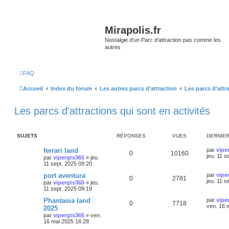
Mirapolis.fr
Nostalgie d'un Parc d'attraction pas comme les
autres
FAQ
Accueil
Index du forum
Les autres parcs d'attraction
Les parcs d'attr
Les parcs d'attractions qui sont en activités
SUJETS
RÉPONSES
VUES
DERNIE
ferrari land
par
vipe
0
10160
jeu. 11 s
par
vipergts365
»
jeu.
11 sept. 2025 09:20
port aventura
par
vipe
0
2781
jeu. 11 s
par
vipergts365
»
jeu.
11 sept. 2025 09:19
Phantasia land
par
vipe
0
7718
ven. 16 
2025
par
vipergts365
»
ven.
16 mai 2025 16:28