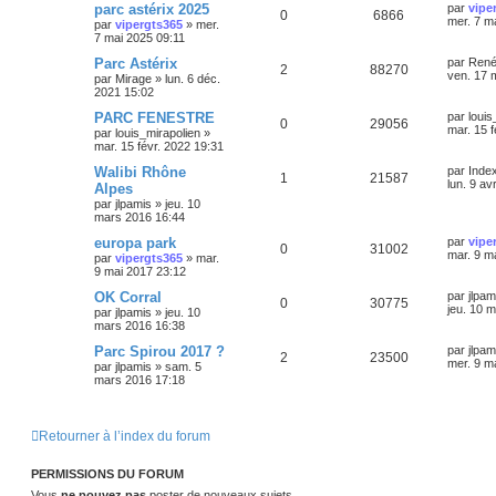
parc astérix 2025
par
vipe
0
6866
mer. 7 m
par
vipergts365
»
mer.
7 mai 2025 09:11
Parc Astérix
par
Ren
2
88270
ven. 17 
par
Mirage
»
lun. 6 déc.
2021 15:02
PARC FENESTRE
par
louis
0
29056
mar. 15 f
par
louis_mirapolien
»
mar. 15 févr. 2022 19:31
Walibi Rhône
par
Inde
1
21587
lun. 9 av
Alpes
par
jlpamis
»
jeu. 10
mars 2016 16:44
europa park
par
vipe
0
31002
mar. 9 m
par
vipergts365
»
mar.
9 mai 2017 23:12
OK Corral
par
jlpam
0
30775
jeu. 10 
par
jlpamis
»
jeu. 10
mars 2016 16:38
Parc Spirou 2017 ?
par
jlpam
2
23500
mer. 9 m
par
jlpamis
»
sam. 5
mars 2016 17:18
Retourner à l’index du forum
PERMISSIONS DU FORUM
Vous
ne pouvez pas
poster de nouveaux sujets