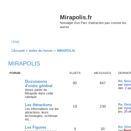
Mirapolis.fr
Nostalgie d'un Parc d'attraction pas comme les
autres
FAQ
Accueil
Index du forum
MIRAPOLIS
MIRAPOLIS
FORUM
SUJETS
MESSAGES
DERNIE
Discussions
Re: Nouv
90
647
par
vipe
d'ordre général
dim. 2 a
Venez parler de
Mirapolis dans cette
rubrique
Les Attractions
Re: Des
19
230
par
vipe
Les informations sur les
jeu. 25 
attractions, leurs
technologies, schémas
etc...
Les Figures
Re: [Ent
4
30
par
Raph