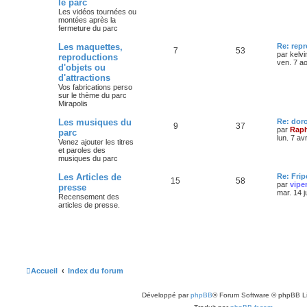
le parc
Les vidéos tournées ou
montées après la
fermeture du parc
Les maquettes,
Re: rep
7
53
par
kelvi
reproductions
ven. 7 a
d'objets ou
d'attractions
Vos fabrications perso
sur le thème du parc
Mirapolis
Les musiques du
Re: dor
9
37
par
Raph
parc
lun. 7 av
Venez ajouter les titres
et paroles des
musiques du parc
Les Articles de
Re: Frip
15
58
par
vipe
presse
mar. 14 j
Recensement des
articles de presse.
Accueil
Index du forum
Développé par
phpBB
® Forum Software © phpBB L