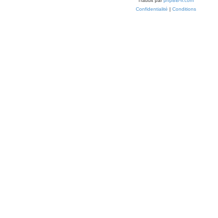
Traduit par
phpBB-fr.com
Confidentialité
|
Conditions