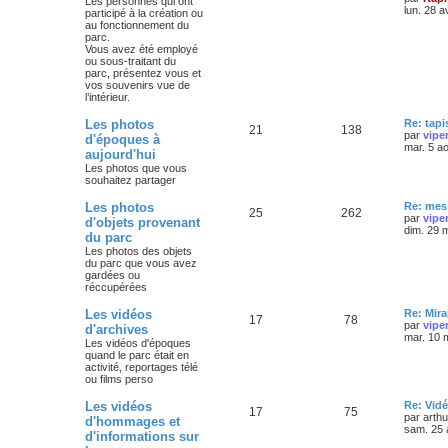
Les personnes qui ont
lun. 28 a
participé à la création ou
au fonctionnement du
parc.
Vous avez été employé
ou sous-traitant du
parc, présentez vous et
vos souvenirs vue de
l’intérieur.
Les photos
Re: tapi
21
138
par
vipe
d'époques à
mar. 5 a
aujourd'hui
Les photos que vous
souhaitez partager
Les photos
Re: mes 
25
262
par
vipe
d'objets provenant
dim. 29 
du parc
Les photos des objets
du parc que vous avez
gardées ou
réccupérées
Les vidéos
Re: Mira
17
78
par
vipe
d'archives
mar. 10 
Les vidéos d'époques
quand le parc était en
activité, reportages télé
ou films perso
Les vidéos
Re: Vidé
17
75
par
arth
d'hommages et
sam. 25 
d'informations sur